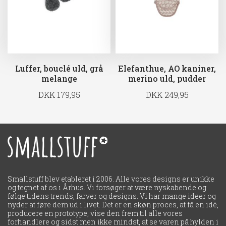
Luffer, bouclé uld, grå
Elefanthue, AO kaniner,
melange
merino uld, pudder
DKK 179,95
DKK 249,95
Smallstuff blev etableret i 2006. Alle vores designs er unikke
og tegnet af os i Århus. Vi forsøger at være nyskabende og
følge tidens trends, farver og designs. Vi har mange ideer og
nyder at føre dem ud i livet. Det er en skøn proces, at få en idé,
producere en prototype, vise den frem til alle vores
forhandlere og sidst men ikke mindst, at se varen på hylden i