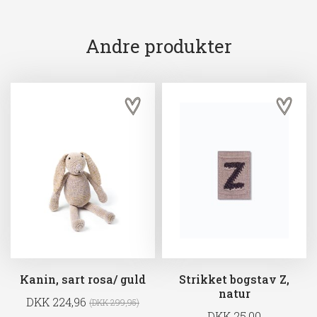
Andre produkter
Kanin, sart rosa/ guld
Strikket bogstav Z,
natur
DKK 224,96
(DKK 299,95)
DKK 25,00