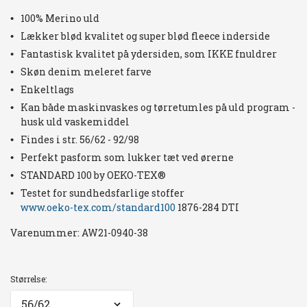
100% Merino uld
Lækker blød kvalitet og super blød fleece inderside
Fantastisk kvalitet på ydersiden, som IKKE fnuldrer
Skøn denim meleret farve
Enkeltlags
Kan både maskinvaskes og tørretumles på uld program -
husk uld vaskemiddel
Findes i str. 56/62 - 92/98
Perfekt pasform som lukker tæt ved ørerne
STANDARD 100 by OEKO-TEX®
Testet for sundhedsfarlige stoffer
www.oeko-tex.com/standard100
1876-284 DTI
Varenummer:
AW21-0940-38
Størrelse: