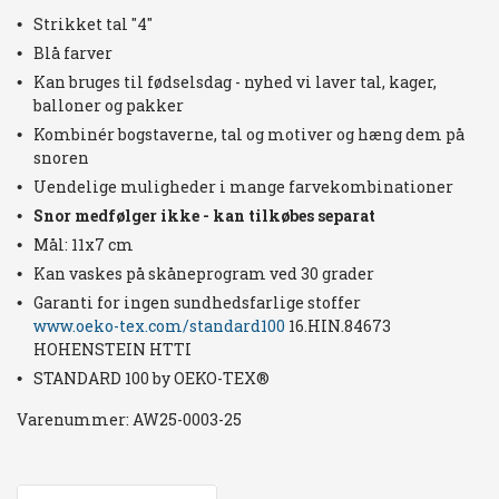
Strikket tal "4"
Blå farver
Kan bruges til fødselsdag - nyhed vi laver tal, kager,
balloner og pakker
Kombinér bogstaverne, tal og motiver og hæng dem på
snoren
Uendelige muligheder i mange farvekombinationer
Snor medfølger ikke - kan tilkøbes separat
Mål: 11x7 cm
Kan vaskes på skåneprogram ved 30 grader
Garanti for ingen sundhedsfarlige stoffer
www.oeko-tex.com/standard100
16.HIN.84673
HOHENSTEIN HTTI
STANDARD 100 by OEKO-TEX®
Varenummer:
AW25-0003-25